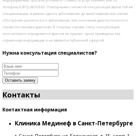
недоразумений, просьба уточняйте стоимость услуг клинике или по
телефону 8 (812) 603-03-03. Повторными считаются консультации врача той же
специализации, в рамках одного заболевания, до вылечивания или снятия
обострения хронического заболевания, или окончания диагностического
случая (постановки диагноза). В спорных случаях статус консультации
окончательно определяется врачом на приеме. Цены приведены как
справочная информация и не являются публичной офертой.
Нужна консультация специалистов?
Оставить заявку
Контакты
Контактная информация
Клиника Мединеф в Санкт-Петербурге
г. Санкт-Петербург, ул. Боткинская, д. 15, корп. 1