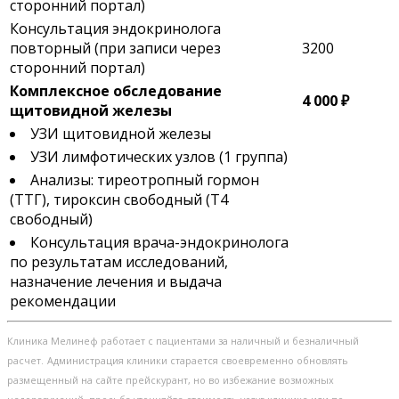
сторонний портал)
Консультация эндокринолога
повторный (при записи через
3200
сторонний портал)
Комплексное обследование
4 000 ₽
щитовидной железы
УЗИ щитовидной железы
УЗИ лимфотических узлов (1 группа)
Анализы: тиреотропный гормон
(ТТГ), тироксин свободный (Т4
свободный)
Консультация врача-эндокринолога
по результатам исследований,
назначение лечения и выдача
рекомендации
Клиника Мелинеф работает с пациентами за наличный и безналичный
расчет.
Администрация клиники старается своевременно обновлять
размещенный на сайте прейскурант, но во избежание возможных