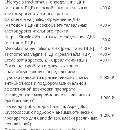
Chlamydia trachomatis, определение ДНК
(методом ПЦР) в соскобе эпиталеальных
400 ₽
клеток урогенитального тракта
Gardnerella vaginalis, определение ДНК
(методом ПЦР) в соскобе эпиталеальных
400 ₽
клеток урогенитального тракта
Herpes Simplex Virus и типа, определение ДНК
450 ₽
(методом ПЦР)
Mycoplasma genitalium, ДНК [реал-тайм ПЦР]
400 ₽
Trichomonas vaginalis, ДНК [реал-тайм ПЦР]
400 ₽
Ureaplasma species, ДНК [реал-тайм ПЦР]
400 ₽
Посев на аэробную и факультативно-
анаэробную флору с определением
чувствительности к расширенному списку
2 000 ₽
антибиотиков и подбором минимальной
эффективной дозировки препарата
Исследование микробиоценоза кишечника
1 900 ₽
(дисбактериоз)
Посев на грибы родов Candida, Aspergillus,
Cryptococcus с подбором антимикотических
1 200 ₽
препаратов для Candida spp. (мазки различных
локализаций)
Посев отделяемого раны на аэробную и