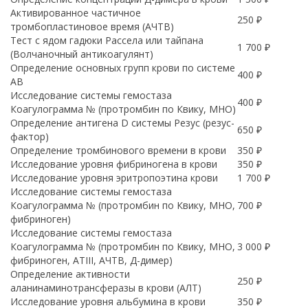
Активированное частичное
250 ₽
тромбопластиновое время (АЧТВ)
Тест с ядом гадюки Рассела или тайпана
1 700 ₽
(Волчаночный антикоагулянт)
Определение основных групп крови по системе
400 ₽
АВ
Исследование системы гемостаза
400 ₽
Коагулограмма № (протромбин по Квику, МНО)
Определение антигена D системы Резус (резус-
650 ₽
фактор)
Определение тромбинового времени в крови
350 ₽
Исследование уровня фибриногена в крови
350 ₽
Исследование уровня эритропоэтина крови
1 700 ₽
Исследование системы гемостаза
Коагулограмма № (протромбин по Квику, МНО,
700 ₽
фибриноген)
Исследование системы гемостаза
Коагулограмма № (протромбин по Квику, МНО,
3 000 ₽
фибриноген, АТIII, АЧТВ, Д-димер)
Определение активности
250 ₽
аланинаминотрансферазы в крови (АЛТ)
Исследование уровня альбумина в крови
350 ₽