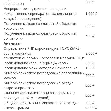
500 ₽
препаратов
Непрерывное внутривенное введение
лекарственных препаратов (капельница за
1 000 ₽
каждый час введения)
Получение мазков со слизистой оболочки
500 ₽
носоглотки
Получение мазков со слизистой оболочки
500 ₽
ротоглотки
Анализы
Определение РНК коронавируса ТОРС (SARS-
cov) в мазках со
2 000 ₽
слизистой оболочки носоглотки методом ПЦР
Исследование кала на скрытую кровь
350 ₽
Исследование мочи методом Нечипоренко
400 ₽
Микроскопическое исследование влагалищных
600 ₽
мазков
Микроскопическое исследование осадка
600 ₽
секрета простаты
Клинический анализ крови развернутый (с
600 ₽
лейкоцитарной формулой)
Общий анализ мочи с микроскопией осадка
400 ₽
Спермограмма
2 000 ₽