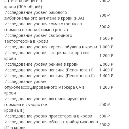
антигена общего в
700 ₽
крови (ПСА общий)
Исследование уровня ракового
900 ₽
эмбрионального антигена в крови (РЭА)
Исследование уровня соматотропного
800 ₽
гормона в крови (гормон роста)
Исследование уровня свободного
1 500 ₽
тестостерона в крови
Исследование уровня тиреоглобулина в крови
1 000 ₽
Исследование уровня гастрина сыворотки
1 200 ₽
крови
Исследование уровня ренина в крови
2 000 ₽
Исследование уровня пепсина (Пепсиноген I)
1 400 ₽
Исследование уровня пепсина (Пепсиноген II)
1 400 ₽
Исследование уровня
опухолеассоциированного маркера CA в
1 200 ₽
крови
Исследование уровня лютеинизирующего
гормона в сыворотке
550 ₽
крови (ЛГ)
Исследование уровня прогестерона в крови
600 ₽
Исследование уровня общего трийодтиронина
550 ₽
(Т) в крови