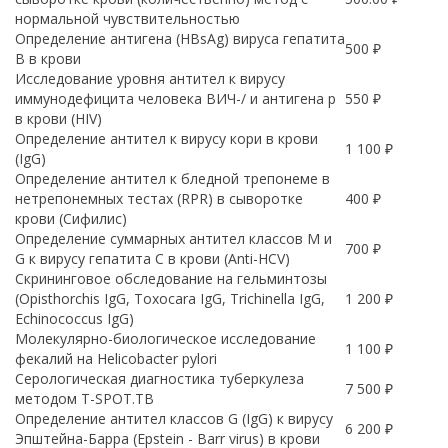
нормальной чувствительностью
Определение антигена (HBsAg) вируса гепатита
500 ₽
B в крови
Исследование уровня антител к вирусу
иммунодефицита человека ВИЧ-/ и антигена p
550 ₽
в крови (HIV)
Определение антител к вирусу кори в крови
1 100 ₽
(IgG)
Определение антител к бледной трепонеме в
нетрепонемных тестах (RPR) в сыворотке
400 ₽
крови (Сифилис)
Определение суммарных антител классов M и
700 ₽
G к вирусу гепатита C в крови (Anti-HCV)
Скрининговое обследование на гельминтозы
(Opisthorchis IgG, Toxocara IgG, Trichinella IgG,
1 200 ₽
Echinococcus IgG)
Молекулярно-биологическое исследование
1 100 ₽
фекалий на Helicobacter pylori
Серологическая диагностика туберкулеза
7 500 ₽
методом T-SPOT.TB
Определение антител классов G (IgG) к вирусу
6 200 ₽
Эпштейна-Барра (Epstein - Barr virus) в крови