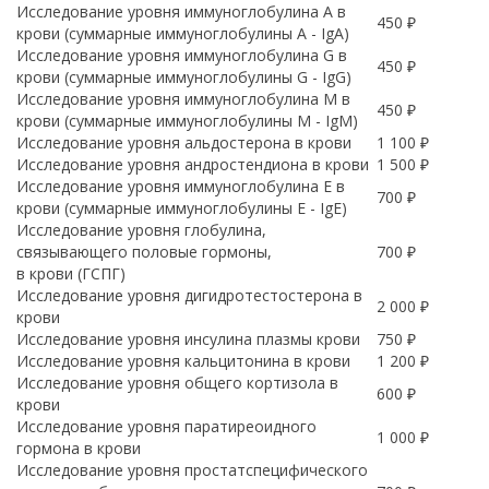
Исследование уровня иммуноглобулина A в
450 ₽
крови (суммарные иммуноглобулины А - IgA)
Исследование уровня иммуноглобулина G в
450 ₽
крови (суммарные иммуноглобулины G - IgG)
Исследование уровня иммуноглобулина М в
450 ₽
крови (суммарные иммуноглобулины М - IgМ)
Исследование уровня альдостерона в крови
1 100 ₽
Исследование уровня андростендиона в крови
1 500 ₽
Исследование уровня иммуноглобулина Е в
700 ₽
крови (суммарные иммуноглобулины Е - IgЕ)
Исследование уровня глобулина,
связывающего половые гормоны,
700 ₽
в крови (ГСПГ)
Исследование уровня дигидротестостерона в
2 000 ₽
крови
Исследование уровня инсулина плазмы крови
750 ₽
Исследование уровня кальцитонина в крови
1 200 ₽
Исследование уровня общего кортизола в
600 ₽
крови
Исследование уровня паратиреоидного
1 000 ₽
гормона в крови
Исследование уровня простатспецифического