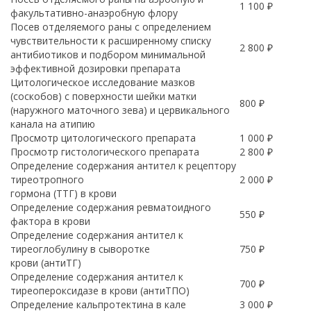
1 100 ₽
факультативно-анаэробную флору
Посев отделяемого раны с определением
чувствительности к расширенному списку
2 800 ₽
антибиотиков и подбором минимальной
эффективной дозировки препарата
Цитологическое исследование мазков
(соскобов) с поверхности шейки матки
800 ₽
(наружного маточного зева) и цервикального
канала на атипию
Просмотр цитологического препарата
1 000 ₽
Просмотр гистологического препарата
2 800 ₽
Определение содержания антител к рецептору
тиреотропного
2 000 ₽
гормона (ТТГ) в крови
Определение содержания ревматоидного
550 ₽
фактора в крови
Определение содержания антител к
тиреоглобулину в сыворотке
750 ₽
крови (антиТГ)
Определение содержания антител к
700 ₽
тиреопероксидазе в крови (антиТПО)
Определение кальпротектина в кале
3 000 ₽