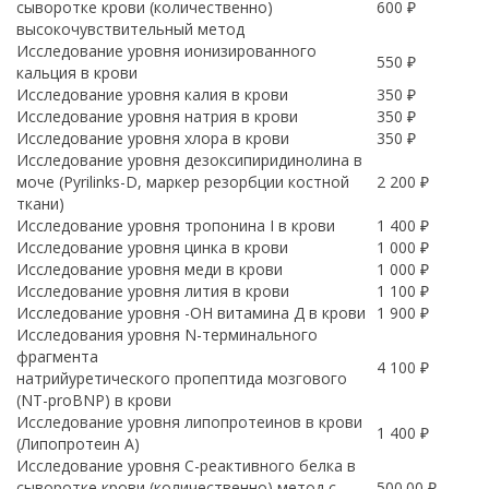
сыворотке крови (количественно)
600 ₽
высокочувствительный метод
Исследование уровня ионизированного
550 ₽
кальция в крови
Исследование уровня калия в крови
350 ₽
Исследование уровня натрия в крови
350 ₽
Исследование уровня хлора в крови
350 ₽
Исследование уровня дезоксипиридинолина в
моче (Pyrilinks-D, маркер резорбции костной
2 200 ₽
ткани)
Исследование уровня тропонина I в крови
1 400 ₽
Исследование уровня цинка в крови
1 000 ₽
Исследование уровня меди в крови
1 000 ₽
Исследование уровня лития в крови
1 100 ₽
Исследование уровня -OH витамина Д в крови
1 900 ₽
Исследования уровня N-терминального
фрагмента
4 100 ₽
натрийуретического пропептида мозгового
(NT-proBNP) в крови
Исследование уровня липопротеинов в крови
1 400 ₽
(Липопротеин А)
Исследование уровня C-реактивного белка в
сыворотке крови (количественно) метод с
500.00 ₽