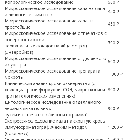
Копрологическое исследование
600 ₽
Микроскопическое исследование кала на яйца
450 ₽
и личинки гельминтов
Микроскопическое исследование кала на
450 ₽
простейшие
Микроскопическое исследование отпечатков с
поверхности кожи
500 ₽
перианальных складок на яйца остриц
(Энтеробиоз)
Микроскопическое исследование отделяемого
600 ₽
из уретры
Микроскопическое исследование препарата
1 000 ₽
мокроты
Клинический анализ крови развернутый (с
лейкоциатрной формулой, СОЭ, микроскопией
800 ₽
при патологических изменениях)
Цитологическое исследование отделяемого
верхних дыхательных
900 ₽
путей и отпечатков (риноцитограмма)
Экспресс-исследование кала на скрытую кровь
иммунохроматографическим методом
1 200 ₽
(ColonView)
Определение концентрации Д-димера в крови
1 500 ₽