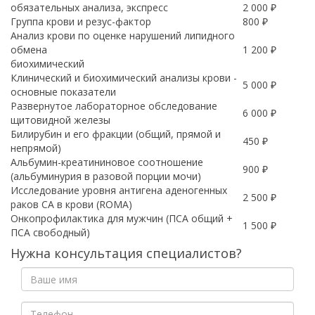
обязательных анализа, экспресс
2 000 ₽
Группа крови и резус-фактор
800 ₽
Анализ крови по оценке нарушений липидного
обмена
1 200 ₽
биохимический
Клинический и биохимический анализы крови -
5 000 ₽
основные показатели
Развернутое лабораторное обследование
6 000 ₽
щитовидной железы
Билирубин и его фракции (общий, прямой и
450 ₽
непрямой)
Альбумин-креатининовое соотношение
900 ₽
(альбуминурия в разовой порции мочи)
Исследование уровня антигена аденогенных
2 500 ₽
раков CA в крови (ROMA)
Онкопрофилактика для мужчин (ПСА общий +
1 500 ₽
ПСА свободный)
Нужна консультация специалистов?