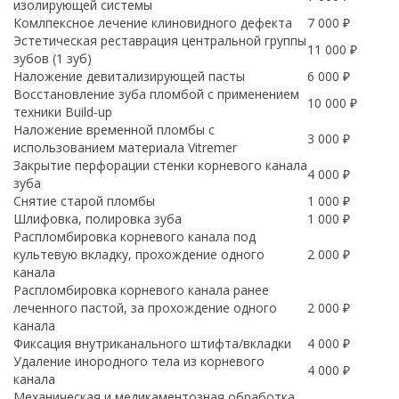
изолирующей системы
Комлпексное лечение клиновидного дефекта
7 000 ₽
Эстетическая реставрация центральной группы
11 000 ₽
зубов (1 зуб)
Наложение девитализирующей пасты
6 000 ₽
Восстановление зуба пломбой с применением
10 000 ₽
техники Build-up
Наложение временной пломбы с
3 000 ₽
использованием материала Vitremer
Закрытие перфорации стенки корневого канала
4 000 ₽
зуба
Снятие старой пломбы
1 000 ₽
Шлифовка, полировка зуба
1 000 ₽
Распломбировка корневого канала под
культевую вкладку, прохождение одного
2 000 ₽
канала
Распломбировка корневого канала ранее
леченного пастой, за прохождение одного
2 000 ₽
канала
Фиксация внутриканального штифта/вкладки
4 000 ₽
Удаление инородного тела из корневого
4 000 ₽
канала
Механическая и медикаментозная обработка