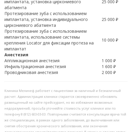
имплантата, установка циркониевого
25 000 ₽
абатмента
Протезирование зуба с использованием
имплантата, установка индивидуального
25 000 ₽
циркониевого абатмента
Протезирование зуба с использованием
имплантата, использование системы
10 000 ₽
крепления Locator для фиксации протеза на
имплантат
Анестезия
Аппликационная анестезия
1 000 ₽
Инфильтрационная анестезия
1 600 ₽
Проводниковая анестезия
2 000 ₽
Клиника Мелинеф работает с пациентами за наличный и безналичный
расчет.
Администрация клиники старается своевременно обновлять
размещенный на сайте прейскурант, но во избежание возможных
недоразумений, просьба уточняйте стоимость услуг клинике или по
телефону 8 (812) 603-03-03. Повторными считаются консультации врача той
же специализации, в рамках одного заболевания, до вылечивания или
снятия обострения хронического заболевания, или окончания