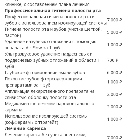
клинике, с составлением плана лечения
Профессиональная гигиена полости рта
Профессиональная гигиена полости рта и
7 000 ₽
зубов с использованием изолирующей системы
Гигиена полости рта и зубов (чистка щеткой,
5 000 ₽
пастой)
Удаление назубных отложений с помощью
1 000 ₽
аппарата Air Flow за 1 зуб
Ультразвуковое удаление наддесневых и
поддесневых зубных отложений в области 1
700 ₽
зуба
Глубокое фторирование эмали зубов
6 000 ₽
Покрытие зубов фторсодержащими
1 000 ₽
препаратами за 1 зуб
Аппликация лекарственного препарата на
2 000 ₽
слизистую оболочку полости рта
Медикаментое лечение пародонтального
2 000 ₽
кармана
Использование изолирующей системы
1 000 ₽
(коффердам / оптрагейт)
Лечение кариеса
Лечение кариеса без учета анестезии,
7 000 ₽